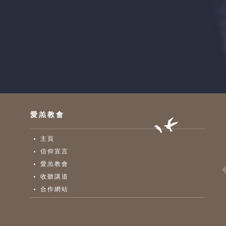
愛羔教會
主頁
信仰宣言
愛羔教會
收聽講道
合作網站