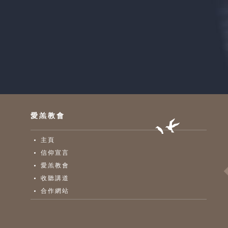
愛羔教會
主頁
信仰宣言
愛羔教會
收聽講道
合作網站