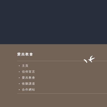
愛羔教會
主頁
信仰宣言
愛羔教會
收聽講道
合作網站